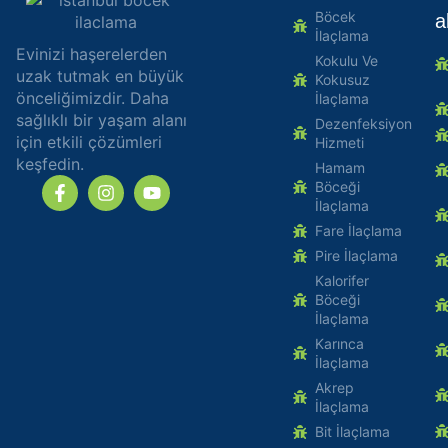
Böcek
a
İlaçlama
Evinizi haşerelerden
Kokulu Ve
uzak tutmak en büyük
Kokusuz
önceliğimizdir. Daha
İlaçlama
sağlıklı bir yaşam alanı
Dezenfeksiyon
için etkili çözümleri
Hizmeti
keşfedin.
Hamam
Böceği
İlaçlama
Fare İlaçlama
Pire İlaçlama
Kalorifer
Böceği
İlaçlama
Karınca
İlaçlama
Akrep
İlaçlama
Bit İlaçlama