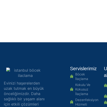
Servislerimiz
U
Böcek
a
İlaçlama
Evinizi haşerelerden
Kokulu Ve
uzak tutmak en büyük
Kokusuz
önceliğimizdir. Daha
İlaçlama
sağlıklı bir yaşam alanı
Dezenfeksiyon
için etkili çözümleri
Hizmeti