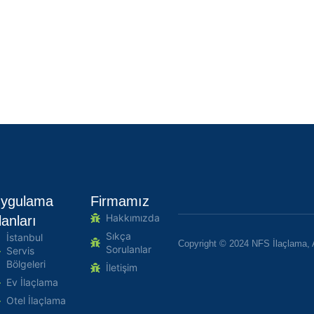
ygulama
Firmamız
Hakkımızda
lanları
Sıkça
İstanbul
Copyright © 2024 NFS İlaçlama, 
Sorulanlar
Servis
Bölgeleri
İletişim
Ev İlaçlama
Otel İlaçlama