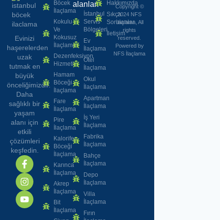
Böcek
Hakkımızda
alanları
Copyright ©
İlaçlama
İstanbul
Sıkça
2024 NFS
Kokulu
Servis
Sorulanlar
İlaçlama, All
Ve
Bölgeleri
rights
İletişim
Kokusuz
Evinizi
reserved.
Ev
İlaçlama
Powered by
haşerelerden
İlaçlama
NFS İlaçlama
Dezenfeksiyon
uzak
Otel
Hizmeti
tutmak en
İlaçlama
Hamam
büyük
Okul
Böceği
önceliğimizdir.
İlaçlama
İlaçlama
Daha
Apartman
Fare
sağlıklı bir
İlaçlama
İlaçlama
yaşam
İş Yeri
Pire
alanı için
İlaçlama
İlaçlama
etkili
Fabrika
Kalorifer
çözümleri
İlaçlama
Böceği
keşfedin.
İlaçlama
Bahçe
İlaçlama
Karınca
İlaçlama
Depo
İlaçlama
Akrep
İlaçlama
Villa
İlaçlama
Bit
İlaçlama
Fırın